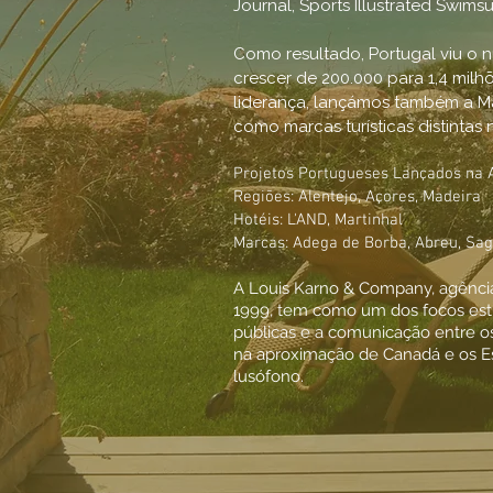
Journal, Sports Illustrated Swims
Como resultado, Portugal viu o 
crescer de 200.000 para 1,4 milh
liderança, lançámos também a Ma
como marcas turísticas distinta
Projetos Portugueses Lançados na 
Regiões: Alentejo, Açores, Madeira
Hotéis: L'AND, Martinhal
Marcas: Adega de Borba, Abreu, Sag
A Louis Karno & Company, agênci
1999, tem como um dos focos estr
públicas e a comunicação entre o
na aproximação de Canadá e os E
lusófono.