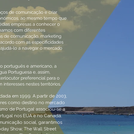
aços de comunicação e criar
económicos, ao mesmo tempo que
édias empresas a conhecer o
hamos com diferentes
s de comunicação, marketing
acordo com as especificidades
 ajudá-lo a navegar o mercado
o português e americano, a
gua Portuguesa e, assim,
erlocutor preferencial para o
interesses nestes territórios.
dada em 1999. A partir de 2003,
ores como destino no mercado
ismo de Portugal associou-se a
ortugal nos EUA e no Canadá.
municação social, garantimos
day Show, The Wall Street