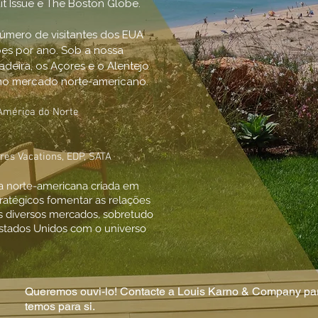
uit Issue e The Boston Globe.
número de visitantes dos EUA
ões por ano. Sob a nossa
deira, os Açores e o Alentejo
s no mercado norte-americano.
América do Norte
res Vacations, EDP, SATA
a norte-americana criada em
atégicos fomentar as relações
s diversos mercados, sobretudo
stados Unidos com o universo
Queremos ouvi-lo!
Contacte a Louis Karno & Company
par
temos para si.