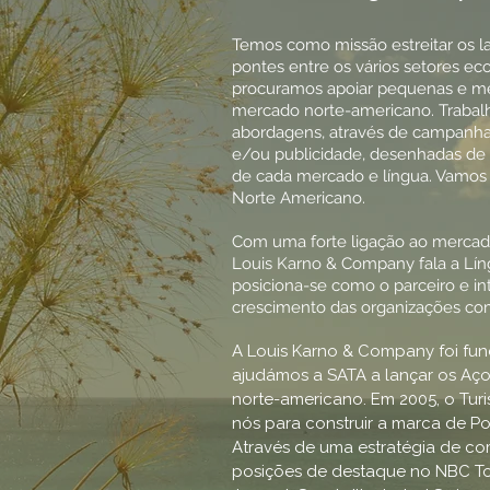
Temos como missão estreitar os l
pontes entre os vários setores 
procuramos apoiar pequenas e m
mercado norte-americano. Trabal
abordagens, através de campanha
e/ou publicidade, desenhadas de 
de cada mercado e língua. Vamos
Norte Americano.
Com uma forte ligação ao mercad
Louis Karno & Company fala a Lín
posiciona-se como o parceiro e int
crescimento das organizações com 
A Louis Karno & Company foi fun
ajudámos a SATA a lançar os Aç
norte-americano. Em 2005, o Tur
nós para construir a marca de P
Através de uma estratégia de co
posições de destaque no NBC To