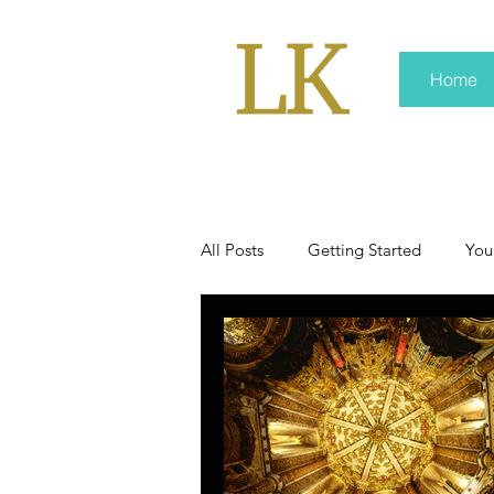
Home
All Posts
Getting Started
You
policy
real news
Rali 
press kit
media kits
Non