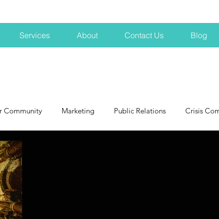
Services
About
Contact Us
Blog
r Community
Marketing
Public Relations
Crisis Co
NH
Big Pharma
New Hampshire
Branding
marke
profits
crisis
crisis training
avoid a crisis
Hard 