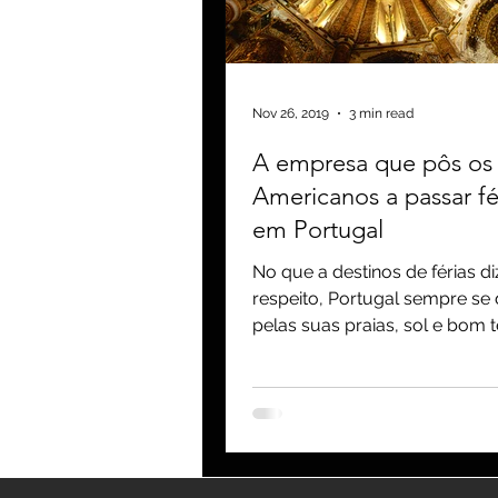
blogging
newsletters
o
Nov 26, 2019
3 min read
A empresa que pôs os
Americanos a passar fé
em Portugal
No que a destinos de férias di
respeito, Portugal sempre se
pelas suas praias, sol e bom
país tem já uma longa e...