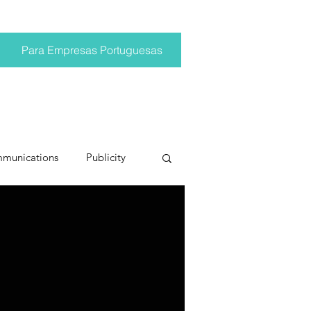
Para Empresas Portuguesas
mmunications
Publicity
ting trends
pr trends
conversations
Trump