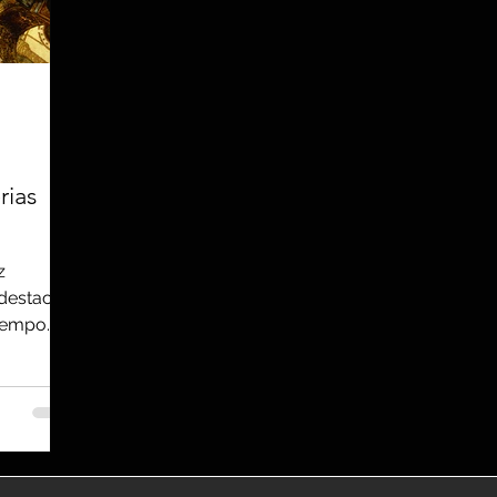
utreach
TWA
Aviation
Brand
coronavirus
rias
z
 destacou
 tempo. O